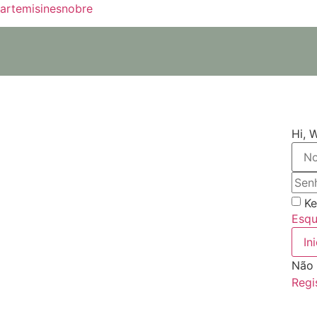
artemisinesnobre
Hi, 
Ke
Esqu
In
Não 
Regi