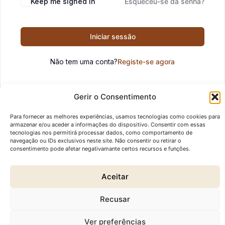
Keep me signed in
Esqueceu-se da senha?
Iniciar sessão
Não tem uma conta?
Registe-se agora
Gerir o Consentimento
Para fornecer as melhores experiências, usamos tecnologias como cookies para
armazenar e/ou aceder a informações do dispositivo. Consentir com essas
tecnologias nos permitirá processar dados, como comportamento de
navegação ou IDs exclusivos neste site. Não consentir ou retirar o
consentimento pode afetar negativamante certos recursos e funções.
© 2026 Ártemis Inês Nobre. Todos os direitos reservados.
Aceitar
Links Úteis
Recusar
Fala comigo!
Termos e Condições
Ver preferências
Política de Privacidade